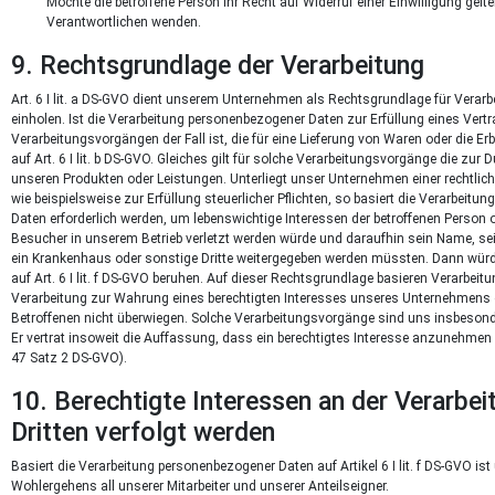
Möchte die betroffene Person ihr Recht auf Widerruf einer Einwilligung gelt
Verantwortlichen wenden.
9. Rechtsgrundlage der Verarbeitung
Art. 6 I lit. a DS-GVO dient unserem Unternehmen als Rechtsgrundlage für Verar
einholen. Ist die Verarbeitung personenbezogener Daten zur Erfüllung eines Vertrag
Verarbeitungsvorgängen der Fall ist, die für eine Lieferung von Waren oder die E
auf Art. 6 I lit. b DS-GVO. Gleiches gilt für solche Verarbeitungsvorgänge die zu
unseren Produkten oder Leistungen. Unterliegt unser Unternehmen einer rechtlich
wie beispielsweise zur Erfüllung steuerlicher Pflichten, so basiert die Verarbeitun
Daten erforderlich werden, um lebenswichtige Interessen der betroffenen Person o
Besucher in unserem Betrieb verletzt werden würde und daraufhin sein Name, sei
ein Krankenhaus oder sonstige Dritte weitergegeben werden müssten. Dann würde 
auf Art. 6 I lit. f DS-GVO beruhen. Auf dieser Rechtsgrundlage basieren Verarbe
Verarbeitung zur Wahrung eines berechtigten Interesses unseres Unternehmens ode
Betroffenen nicht überwiegen. Solche Verarbeitungsvorgänge sind uns insbesond
Er vertrat insoweit die Auffassung, dass ein berechtigtes Interesse anzunehmen
47 Satz 2 DS-GVO).
10. Berechtigte Interessen an der Verarbe
Dritten verfolgt werden
Basiert die Verarbeitung personenbezogener Daten auf Artikel 6 I lit. f DS-GVO i
Wohlergehens all unserer Mitarbeiter und unserer Anteilseigner.