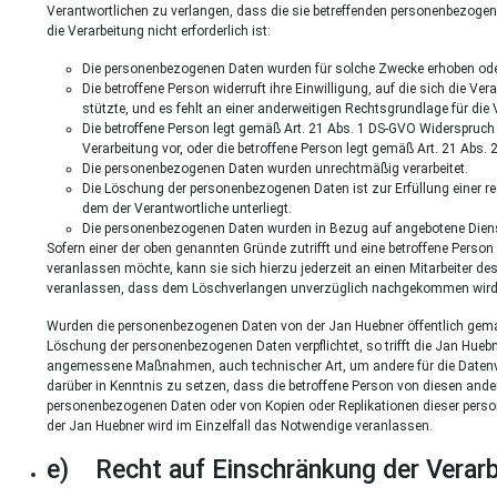
Verantwortlichen zu verlangen, dass die sie betreffenden personenbezogene
die Verarbeitung nicht erforderlich ist:
Die personenbezogenen Daten wurden für solche Zwecke erhoben oder 
Die betroffene Person widerruft ihre Einwilligung, auf die sich die 
stützte, und es fehlt an einer anderweitigen Rechtsgrundlage für die 
Die betroffene Person legt gemäß Art. 21 Abs. 1 DS-GVO Widerspruch g
Verarbeitung vor, oder die betroffene Person legt gemäß Art. 21 Abs.
Die personenbezogenen Daten wurden unrechtmäßig verarbeitet.
Die Löschung der personenbezogenen Daten ist zur Erfüllung einer re
dem der Verantwortliche unterliegt.
Die personenbezogenen Daten wurden in Bezug auf angebotene Diens
Sofern einer der oben genannten Gründe zutrifft und eine betroffene Perso
veranlassen möchte, kann sie sich hierzu jederzeit an einen Mitarbeiter de
veranlassen, dass dem Löschverlangen unverzüglich nachgekommen wird
Wurden die personenbezogenen Daten von der Jan Huebner öffentlich gema
Löschung der personenbezogenen Daten verpflichtet, so trifft die Jan Hue
angemessene Maßnahmen, auch technischer Art, um andere für die Datenver
darüber in Kenntnis zu setzen, dass die betroffene Person von diesen ande
personenbezogenen Daten oder von Kopien oder Replikationen dieser personen
der Jan Huebner wird im Einzelfall das Notwendige veranlassen.
e) Recht auf Einschränkung der Verar