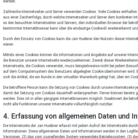
werden.
Zahlreiche Internetseiten und Server verwenden Cookies. Viele Cookies enthalten 
aus einer Zeichenfolge, durch welche Internetseiten und Server dem konkreten I
es den besuchten Internetseiten und Servern, den individuellen Browser der betr
bestimmter Internetbrowser kann über die eindeutige Cookie-ID wiedererkannt und 
Durch den Einsatz von Cookies kann die Jan Huebner den Nutzern dieser Internetse
wären.
Mittels eines Cookies können die Informationen und Angebote auf unserer Interne
die Benutzer unserer Internetseite wiederzuerkennen. Zweck dieser Wiedererkennun
Internetseite, die Cookies verwendet, muss beispielsweise nicht bei jedem Besuch
auf dem Computersystem des Benutzers abgelegten Cookie übernommen wird. Ein 
sich die Artikel, die ein Kunde in den virtuellen Warenkorb gelegt hat, über ein Coo
Die betroffene Person kann die Setzung von Cookies durch unsere Internetseite j
damit der Setzung von Cookies dauerhaft widersprechen. Ferner können bereits 
werden. Dies ist in allen gängigen Internetbrowsern möglich. Deaktiviert die be
nicht alle Funktionen unserer Internetseite vollumfänglich nutzbar.
4. Erfassung von allgemeinen Daten und I
Die Internetseite der Jan Huebner erfasst mit jedem Aufruf der Internetseite dur
Informationen. Diese allgemeinen Daten und Informationen werden in den Logfile
Versionen, (2) das vom zugreifenden System verwendete Betriebssystem, (3) die I