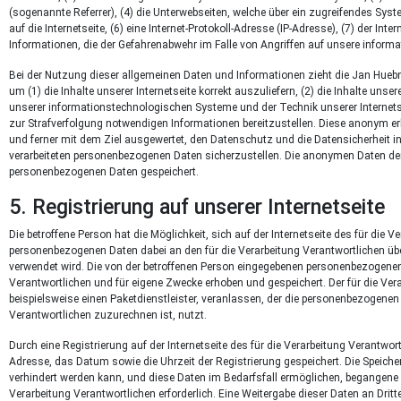
(sogenannte Referrer), (4) die Unterwebseiten, welche über ein zugreifendes Syst
auf die Internetseite, (6) eine Internet-Protokoll-Adresse (IP-Adresse), (7) der I
Informationen, die der Gefahrenabwehr im Falle von Angriffen auf unsere infor
Bei der Nutzung dieser allgemeinen Daten und Informationen zieht die Jan Huebn
um (1) die Inhalte unserer Internetseite korrekt auszuliefern, (2) die Inhalte unse
unserer informationstechnologischen Systeme und der Technik unserer Internetse
zur Strafverfolgung notwendigen Informationen bereitzustellen. Diese anonym e
und ferner mit dem Ziel ausgewertet, den Datenschutz und die Datensicherheit i
verarbeiteten personenbezogenen Daten sicherzustellen. Die anonymen Daten der 
personenbezogenen Daten gespeichert.
5. Registrierung auf unserer Internetseite
Die betroffene Person hat die Möglichkeit, sich auf der Internetseite des für di
personenbezogenen Daten dabei an den für die Verarbeitung Verantwortlichen überm
verwendet wird. Die von der betroffenen Person eingegebenen personenbezogenen 
Verantwortlichen und für eigene Zwecke erhoben und gespeichert. Der für die Ver
beispielsweise einen Paketdienstleister, veranlassen, der die personenbezogenen 
Verantwortlichen zuzurechnen ist, nutzt.
Durch eine Registrierung auf der Internetseite des für die Verarbeitung Verantwort
Adresse, das Datum sowie die Uhrzeit der Registrierung gespeichert. Die Speiche
verhindert werden kann, und diese Daten im Bedarfsfall ermöglichen, begangene S
Verarbeitung Verantwortlichen erforderlich. Eine Weitergabe dieser Daten an Dritte