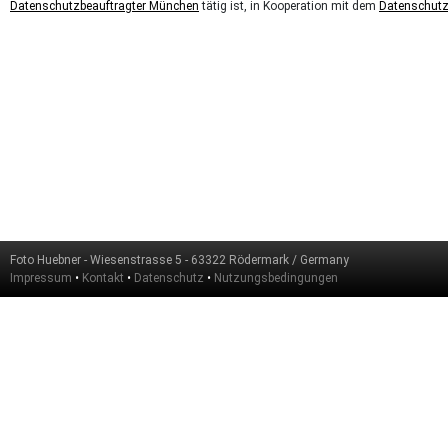
Datenschutzbeauftragter München
tätig ist, in Kooperation mit dem
Datenschutz
Foto Huebner - Wiesenstrasse 5 - 63322 Rödermark / Germany
Impressum
•
Kontakt
•
Datenschutz
•
Nutzungsbedingungen